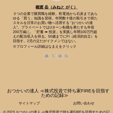
嶺渡 岳（みねと がく）
３つの企業で購買職を経験。乾電池から石炭まであら
ゆる「買う」知識を習得。年間数十億の取引きで得た
スキルを日常のお買い物へ活用する “おつかいの達
人”。プライベートではUターン転職を果たすも年収
200万減に。「貯蓄 ➡ 投資」を実践し年間100万円超
えの配当収入を得る。50歳までにFI（経済的自立）を
目指す。2児の父だがイクメンではない。
※プロフィール詳細はなまえをクリック
おつかいの達人 ≪株式投資で持ち家FIREを目指す
ための記録≫
サイトマップ
お問い合わせ
© 2023 おつかいの達人 ≪株式投資で持ち家FIREを目指すための記