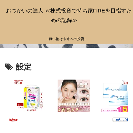
おつかいの達人 ≪株式投資で持ち家FIREを目指すた
めの記録≫
- 買い物は未来への投資 -
設定