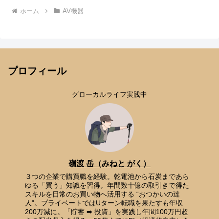
ホーム
AV機器
プロフィール
グローカルライフ実践中
嶺渡 岳（みねと がく）
３つの企業で購買職を経験。乾電池から石炭まであら
ゆる「買う」知識を習得。年間数十億の取引きで得た
スキルを日常のお買い物へ活用する “おつかいの達
人”。プライベートではUターン転職を果たすも年収
200万減に。「貯蓄 ➡ 投資」を実践し年間100万円超