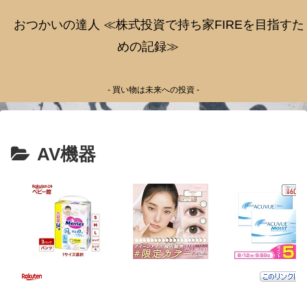
おつかいの達人 ≪株式投資で持ち家FIREを目指すた
めの記録≫
- 買い物は未来への投資 -
AV機器