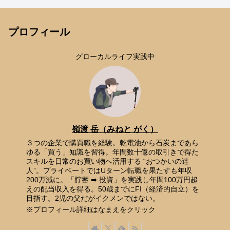
プロフィール
グローカルライフ実践中
嶺渡 岳（みねと がく）
３つの企業で購買職を経験。乾電池から石炭まであら
ゆる「買う」知識を習得。年間数十億の取引きで得た
スキルを日常のお買い物へ活用する “おつかいの達
人”。プライベートではUターン転職を果たすも年収
200万減に。「貯蓄 ➡ 投資」を実践し年間100万円超
えの配当収入を得る。50歳までにFI（経済的自立）を
目指す。2児の父だがイクメンではない。
※プロフィール詳細はなまえをクリック