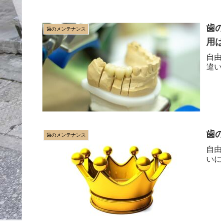
歯
歯のメンテナンス
用
自
違
歯
歯のメンテナンス
自
い