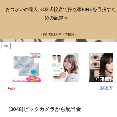
おつかいの達人 ≪株式投資で持ち家FIREを目指すた
めの記録≫
- 買い物は未来への投資 -
PR
[3048]ビックカメラから配当金