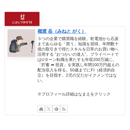
嶺渡 岳（みねと がく）
３つの企業で購買職を経験。乾電池から石炭
まであらゆる「買う」知識を習得。年間数十
億の取引きで得たスキルを日常のお買い物へ
活用する “おつかいの達人”。プライベートで
はUターン転職を果たすも年収200万減に。
「貯蓄 ➡ 投資」を実践し年間100万円超えの
配当収入を得る。50歳までにFI（経済的自
立）を目指す。2児の父だがイクメンではな
い。
※プロフィール詳細はなまえをクリック