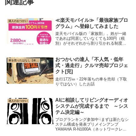
関連記事
≪楽天モバイル≫「最強家族プロ
達人のおつかい
グラム」へ登録してみました
楽天モバイル版の「家族割」。姓が一緒
であれば同居していなくても100円（税
別）がそれぞれから割り引かれる制度で
す。申請も5分とかからずあっという間に
完了しました。
おつかいの達人「不人気・低年
車を売ったはなし【体験談】
式・過走行」クルマ売却プロジェ
クト[完]
走行17万㎞・22年落ちの車を売却（下取
りではない）したお話
AIに相談してリビングオーディオ
達人のおつかい
システムが完成するまで ～シス
テム決定編～
ブログランキング参加中☟まずは新たなシ
ステム構成を発表プリメインアンプ
YAMAHA R-N1000A（ネットワークレシ
ーバー ）スピーカーTANNOY Definition