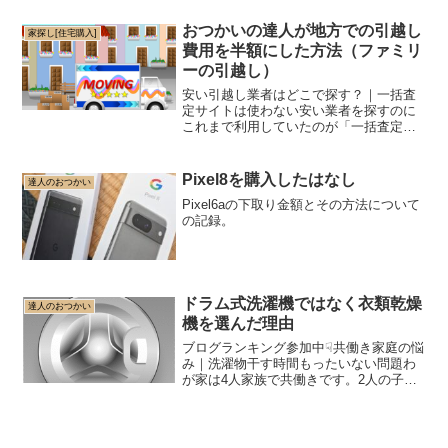
D900（中古）センタースピーカーなし
（売却）サブウーファーなし（...
おつかいの達人が地方での引越し
家探し[住宅購入]
費用を半額にした方法（ファミリ
ーの引越し）
安い引越し業者はどこで探す？｜一括査
定サイトは使わない安い業者を探すのに
これまで利用していたのが「一括査定サ
イト」。入力しやすいフォーマットで一
見効率よく最安値の業者を探し出せそう
なイメージがありますね。しかし、実際
Pixel8を購入したはなし
達人のおつかい
は一括査定のボタンをクリ...
Pixel6aの下取り金額とその方法について
の記録。
ドラム式洗濯機ではなく衣類乾燥
達人のおつかい
機を選んだ理由
ブログランキング参加中☟共働き家庭の悩
み｜洗濯物干す時間もったいない問題わ
が家は4人家族で共働きです。2人の子ど
もは現在小学校低学年と未就学児です。
産後はパートナーがパートとして職場復
帰してくれましたが、このたび転職と同
時に正社員へ。突然の...