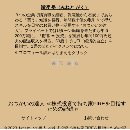
嶺渡 岳（みねと がく）
３つの企業で購買職を経験。乾電池から石炭まであら
ゆる「買う」知識を習得。年間数十億の取引きで得た
スキルを日常のお買い物へ活用する “おつかいの達
人”。プライベートではUターン転職を果たすも年収
200万減に。「貯蓄 ➡ 投資」を実践し年間100万円超
えの配当収入を得る。50歳までにFI（経済的自立）を
目指す。2児の父だがイクメンではない。
※プロフィール詳細はなまえをクリック
おつかいの達人 ≪株式投資で持ち家FIREを目指す
ための記録≫
サイトマップ
お問い合わせ
© 2023 おつかいの達人 ≪株式投資で持ち家FIREを目指すための記