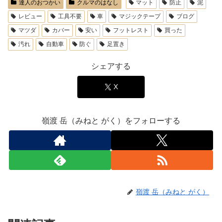
達人のおつかい
クルマのはなし
マット
防止
泥
レビュー
工具不要
車
マジックテープ
ブログ
マツダ
カバー
安い
フットレスト
買った
汚れ
自動車
防ぐ
足置き
シェアする
X
嶺渡 岳（みねと がく）をフォローする
嶺渡 岳（みねと がく）