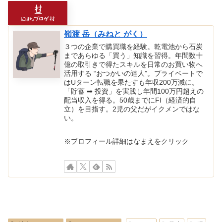
嶺渡 岳（みねと がく）
３つの企業で購買職を経験。乾電池から石炭
まであらゆる「買う」知識を習得。年間数十
億の取引きで得たスキルを日常のお買い物へ
活用する “おつかいの達人”。プライベートで
はUターン転職を果たすも年収200万減に。
「貯蓄 ➡ 投資」を実践し年間100万円超えの
配当収入を得る。50歳までにFI（経済的自
立）を目指す。2児の父だがイクメンではな
い。
※プロフィール詳細はなまえをクリック