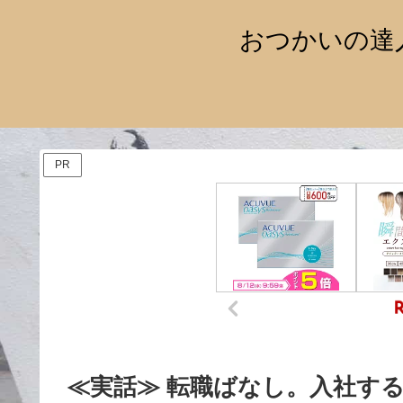
おつかいの達
PR
≪実話≫ 転職ばなし。入社す