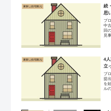
続
家探し[住宅購入]
思
ブ
中
回
見
場よ
4
家探し[住宅購入]
立
ブ
提
を
ル
産屋