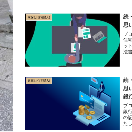
続
家探し[住宅購入]
思
ブ
住
ッ
法
とに
続
家探し[住宅購入]
思
銀行
ブ
銀
の
た
まし