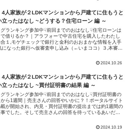
・4人家族が２LDKマンションから戸建てに住もうと
い立ったはなし ~どうする？住宅ローン 編 ～
ログランキング参加中☟前回までのおはなし☟住宅ローンは
こで借りるか？｜アラフォーで中古住宅を購入したわたし
場合１,モゲチェックで銀行と金利のおおまかな情報を入手
,気になった銀行へ仮審査申し込み（←いまココ）３,本審査
し込み最近住...
2024.10.26
・4人家族が２LDKマンションから戸建てに住もうと
い立ったはなし ~買付証明書の結果 編 ～
ログランキング参加中☟前回までのおはなし☟買付証明書の
出から1週間｜売主さんの回答やいかに？！ポータルサイト
掲載が開始され、内見・買付証明書の提出までは約1週間の
来事でした。そして売主さんの回答を待っているあいだに
不動産屋さんい...
2024.10.19