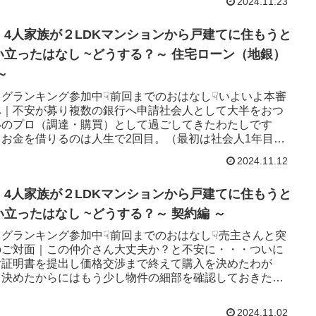
2024.11.23
・4人家族が２LDKマンションから戸建てに住もうと
い立ったはなし ~どうする？～ 住宅ローン（地銀）
～
ログランキング参加中☟前回までのおはなし☟いよいよ本審
へ｜不安が募り複数の銀行へ申請社会人として大半をおつ
いのプロ（調達・購買）として過ごしてきたわたしです
、お金を借りるのは人生で2回目。（最初は社会人1年目に
トローンで融資を受...
2024.11.12
・4人家族が２LDKマンションから戸建てに住もうと
い立ったはなし ~どうする？～ 契約編 ～
ログランキング参加中☟前回までのおはなし☟売主さんと突
のご対面｜この仲介さん大丈夫か？と不安に・・・ついに
付証明書を提出し価格交渉まで終えて購入を決めたわが
。決めたからにはもう少し物件の細部を確認しておきたい
うことで、仲介業者さ...
2024.11.02