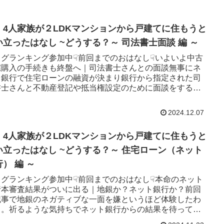
・4人家族が２LDKマンションから戸建てに住もうと
い立ったはなし ~どうする？～ 司法書士面談 編 ～
ログランキング参加中☟前回までのおはなし☟いよいよ中古
宅購入の手続きも終盤へ｜司法書士さんとの面談無事にネ
ト銀行で住宅ローンの融資が決まり銀行から指定された司
書士さんと不動産登記や抵当権設定のために面談をするこ
。中古物件を購入し...
2024.12.07
・4人家族が２LDKマンションから戸建てに住もうと
い立ったはなし ~どうする？～ 住宅ローン（ネット
） 編 ～
ログランキング参加中☟前回までのおはなし☟本命のネット
行本審査結果がついに出る｜地銀か？ネット銀行か？前回
記事で地銀のネガティブな一面を嫌というほど体験したわ
し。祈るような気持ちでネット銀行からの結果を待ってい
た。そしてスマホに...