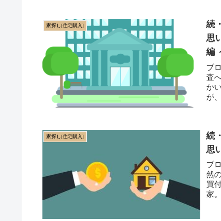
続
家探し[住宅購入]
思
編 
ブ
査
か
が
オー
続
家探し[住宅購入]
思
ブ
然
買
家
とい