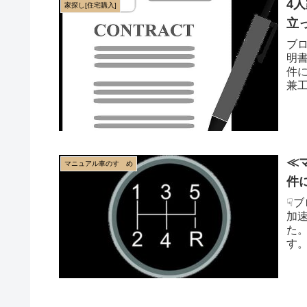
4
家探し[住宅購入]
立
ブ
明
件
兼工
の家
≪
マニュアル車のすゝめ
件
☟
加
た
す
返す