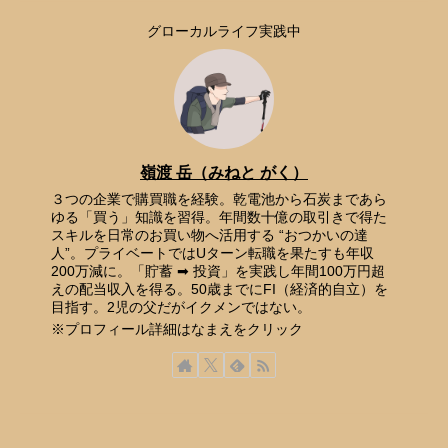
グローカルライフ実践中
嶺渡 岳（みねと がく）
３つの企業で購買職を経験。乾電池から石炭まであら
ゆる「買う」知識を習得。年間数十億の取引きで得た
スキルを日常のお買い物へ活用する “おつかいの達
人”。プライベートではUターン転職を果たすも年収
200万減に。「貯蓄 ➡ 投資」を実践し年間100万円超
えの配当収入を得る。50歳までにFI（経済的自立）を
目指す。2児の父だがイクメンではない。
※プロフィール詳細はなまえをクリック