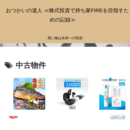
おつかいの達人 ≪株式投資で持ち家FIREを目指すた
めの記録≫
- 買い物は未来への投資 -
中古物件