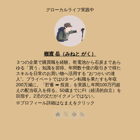
グローカルライフ実践中
嶺渡 岳（みねと がく）
３つの企業で購買職を経験。乾電池から石炭まであら
ゆる「買う」知識を習得。年間数十億の取引きで得た
スキルを日常のお買い物へ活用する “おつかいの達
人”。プライベートではUターン転職を果たすも年収
200万減に。「貯蓄 ➡ 投資」を実践し年間100万円超
えの配当収入を得る。50歳までにFI（経済的自立）を
目指す。2児の父だがイクメンではない。
※プロフィール詳細はなまえをクリック